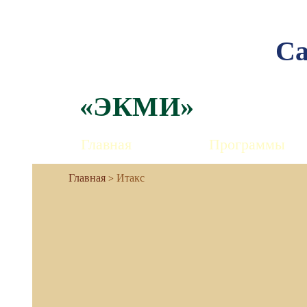
Са
«ЭКМИ»
Главная
Программы
Итакс