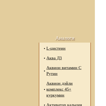
Аналоги
L-цистеин
Аква Д3
Аквион витамин С
Рутин
Аквион дэйли
комплекс 45+
куркумин
Активатор кальция