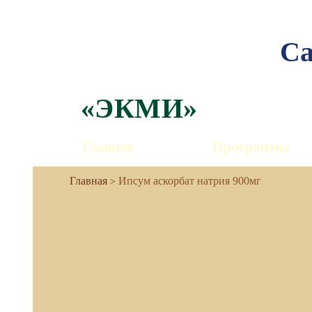
Са
«ЭКМИ»
Главная
Программы
Ипсум аскорбат натрия 900мг