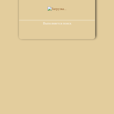
Выполняется поиск
Мы используем файлы Сookie для корректной работы
веб-сайта. Подробности - в
Политике в отношении
обработки персональных данных
нашего сайта.
Нажмите на кнопку «Хорошо», если Вы согласны на
использование файлов cookie. Если нет, то отключите
Cookies в настройках браузера.