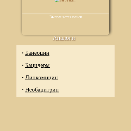
Выполняется поиск
Аналоги
Банеоцин
Бацидерм
Линкомицин
Необацитрин