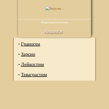
Выполняется поиск
Аналоги
Граноген
Зарсио
Лейкостим
Теваграстим
Мы используем файлы Сookie для корректной работы
веб-сайта. Подробности - в
Политике в отношении
обработки персональных данных
нашего сайта.
Нажмите на кнопку «Хорошо», если Вы согласны на
использование файлов cookie. Если нет, то отключите
Cookies в настройках браузера.