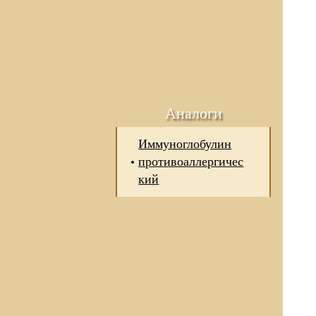
Аналоги
Иммуноглобулин
противоаллергичес
кий
 отношении обработки