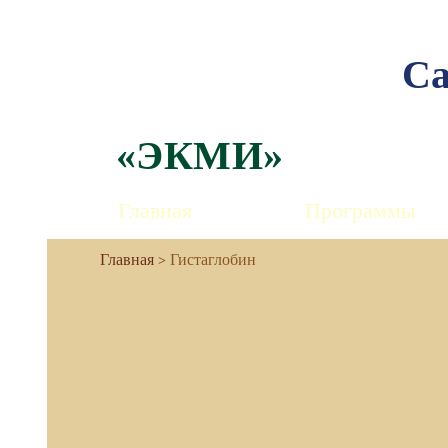
Са
«ЭКМИ»
Главная
Программы
Гистаглобин