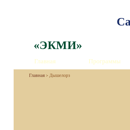
Са
«ЭКМИ»
Главная
Программы
Дышелорз