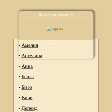
Пожалуйста, подождите
Аналоги
Выполняется поиск
Амелия
Ангелина
Анна
Белла
Би ю
Виви
Депенд