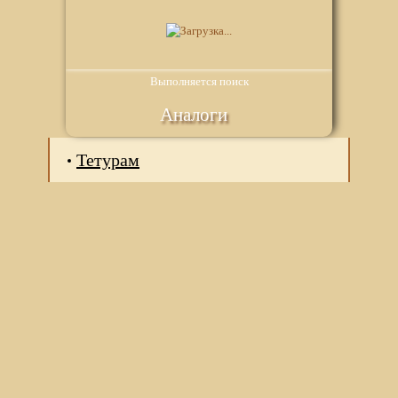
Выполняется поиск
Аналоги
Тетурам
Мы используем файлы Сookie для корректной работы
веб-сайта. Подробности - в
Политике в отношении
обработки персональных данных
нашего сайта.
Нажмите на кнопку «Хорошо», если Вы согласны на
использование файлов cookie. Если нет, то отключите
Cookies в настройках браузера.