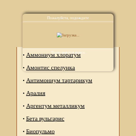
Пожалуйста, подождите
Аналоги
Выполняется поиск
Аммониум хлоратум
Амонтис спелунка
Антимониум тартарикум
Аралия
Аргентум металликум
Бета вульгарис
Биопульмо