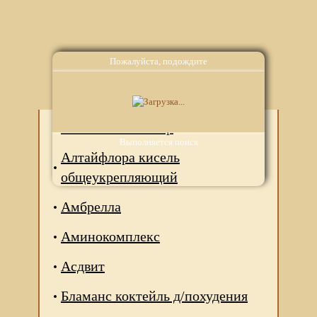
Пожалуйста, подождите
Аналоги
Аква-мобилизатор
Выполняется поиск
Алтайфлора кисель
общеукрепляющий
Амбрелла
Аминокомплекс
Асдвит
Бламанс коктейль д/похудения