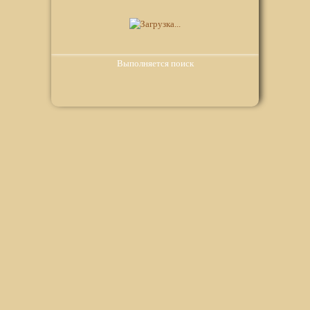
Выполняется поиск
Мы используем файлы Сookie для корректной работы
веб-сайта. Подробности - в
Политике в отношении
обработки персональных данных
нашего сайта.
Нажмите на кнопку «Хорошо», если Вы согласны на
использование файлов cookie. Если нет, то отключите
Cookies в настройках браузера.