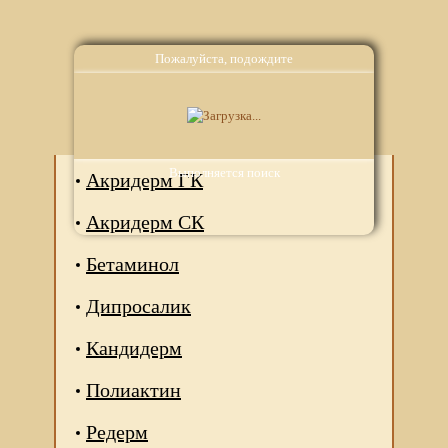
Пожалуйста, подождите
Аналоги
Выполняется поиск
Акридерм ГК
Акридерм СК
Бетаминол
Дипросалик
Кандидерм
Полиактин
Редерм