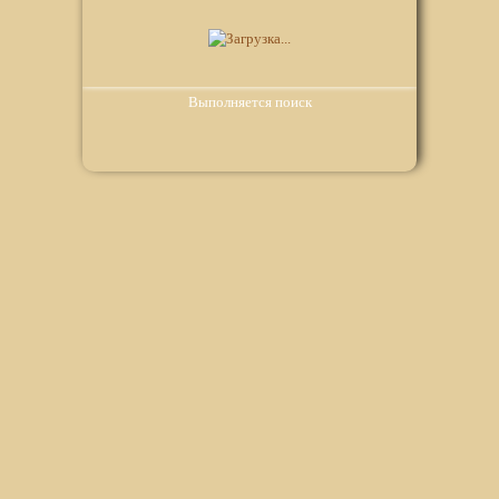
Выполняется поиск
Мы используем файлы Сookie для корректной работы
веб-сайта. Подробности - в
Политике в отношении
обработки персональных данных
нашего сайта.
Нажмите на кнопку «Хорошо», если Вы согласны на
использование файлов cookie. Если нет, то отключите
Cookies в настройках браузера.