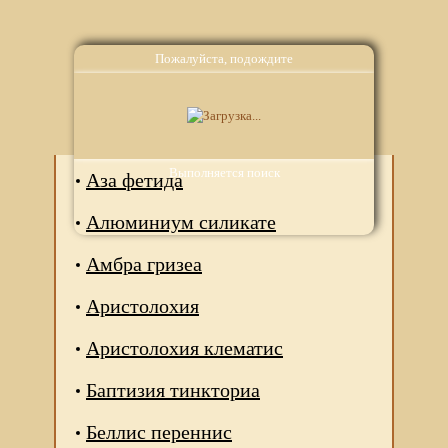
Пожалуйста, подождите
Аналоги
Выполняется поиск
Аза фетида
Алюминиум силикате
Амбра гризеа
Аристолохия
Аристолохия клематис
Баптизия тинкториа
Беллис переннис