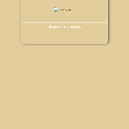
Выполняется поиск
Мы используем файлы Сookie для корректной работы
веб-сайта. Подробности - в
Политике в отношении
обработки персональных данных
нашего сайта.
Нажмите на кнопку «Хорошо», если Вы согласны на
использование файлов cookie. Если нет, то отключите
Cookies в настройках браузера.