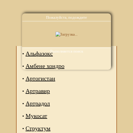
Пожалуйста, подождите
Аналоги
Выполняется поиск
Альфазокс
Амбене хондро
Артогистан
Артравир
Артрадол
Мукосат
Структум