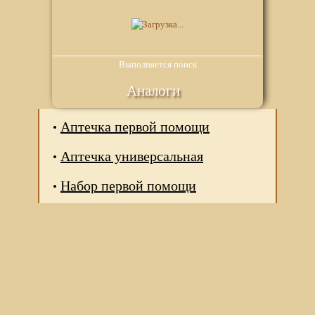
Выполняется поиск
Аналоги
Аптечка первой помощи
Аптечка универсальная
Набор первой помощи
Мы используем файлы Сookie для корректной работы
веб-сайта. Подробности - в
Политике в отношении
обработки персональных данных
нашего сайта.
Нажмите на кнопку «Хорошо», если Вы согласны на
использование файлов cookie. Если нет, то отключите
Cookies в настройках браузера.