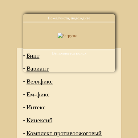
Пожалуйста, подождите
Аналоги
Выполняется поиск
Бинт
Вариант
Веллфикс
Ем-фикс
Интекс
Кинексиб
Комплект противоожоговый