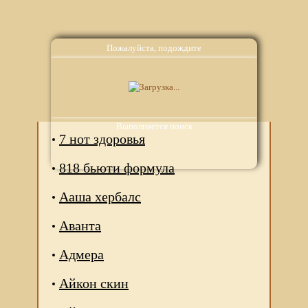
Пожалуйста, подождите
Аналоги
Выполняется поиск
7 нот здоровья
818 бьюти формула
Ааша хербалс
Аванта
Адмера
Айкон скин