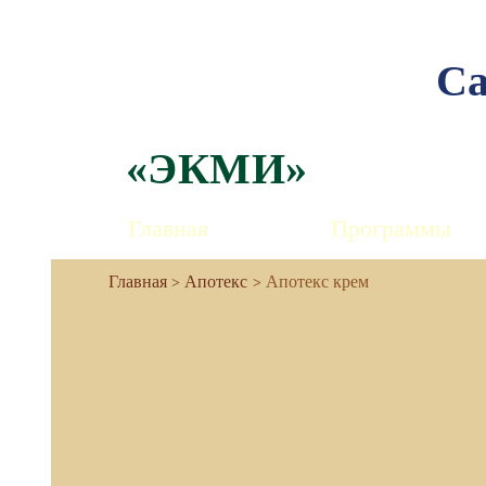
Са
«ЭКМИ»
Главная
Программы
Апотекс
Апотекс крем