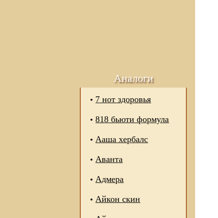
Аналоги
7 нот здоровья
818 бьюти формула
Ааша хербалс
Аванта
Адмера
Айкон скин