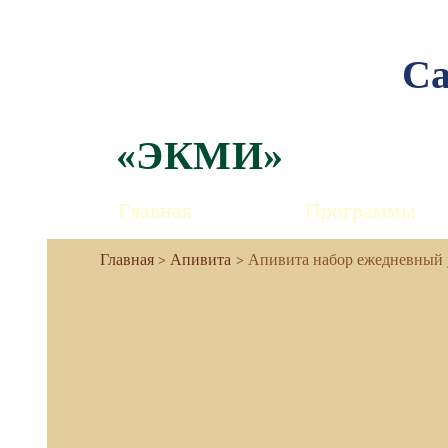
Са
«ЭКМИ»
Главная
Программы
Апивита
Апивита набор ежедневный 