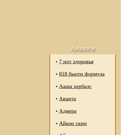
Аналоги
7 нот здоровья
818 бьюти формула
Ааша хербалс
Аванта
Адмера
Айкон скин