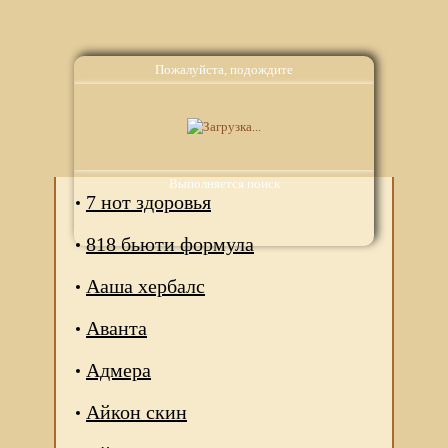
Пожалуйста, подождите
Аналоги
Выполняется поиск
7 нот здоровья
818 бьюти формула
Ааша хербалс
Аванта
Адмера
Айкон скин