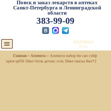
Поиск и заказ лекарств в аптеках
Санкт-Петербурга и Ленинградской
области
383-99-09
КОРЗИНА
Toggle
Пуста
navigation
Апивита
Апивита набор би сан сэйф
крем spf50 50мл+блэк детокс гель 50мл+маска 8мл*2