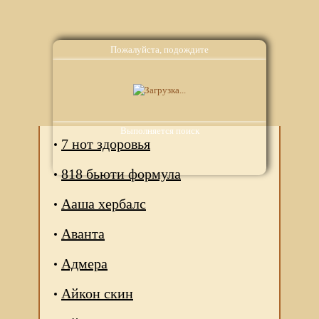
Пожалуйста, подождите
Аналоги
Выполняется поиск
7 нот здоровья
818 бьюти формула
Ааша хербалс
Аванта
Адмера
Айкон скин