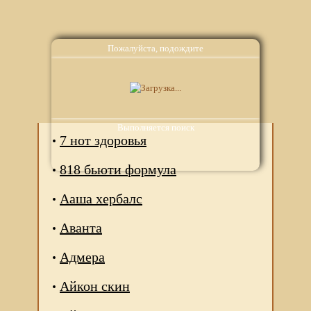
Пожалуйста, подождите
Аналоги
Выполняется поиск
7 нот здоровья
818 бьюти формула
Ааша хербалс
Аванта
Адмера
Айкон скин