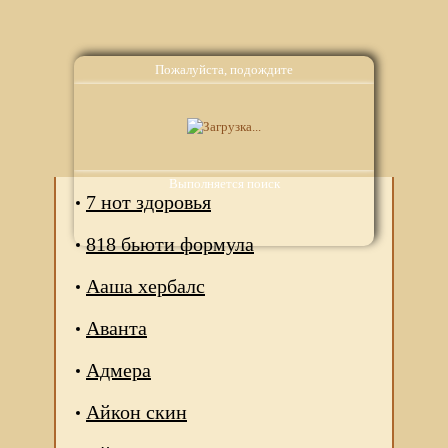
Пожалуйста, подождите
Аналоги
Выполняется поиск
7 нот здоровья
818 бьюти формула
Ааша хербалс
Аванта
Адмера
Айкон скин