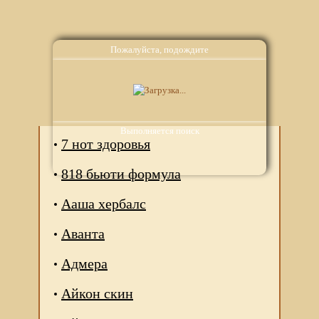
Пожалуйста, подождите
Аналоги
Выполняется поиск
7 нот здоровья
818 бьюти формула
Ааша хербалс
Аванта
Адмера
Айкон скин