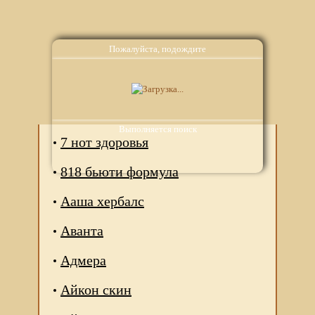
Пожалуйста, подождите
Аналоги
Выполняется поиск
7 нот здоровья
818 бьюти формула
Ааша хербалс
Аванта
Адмера
Айкон скин