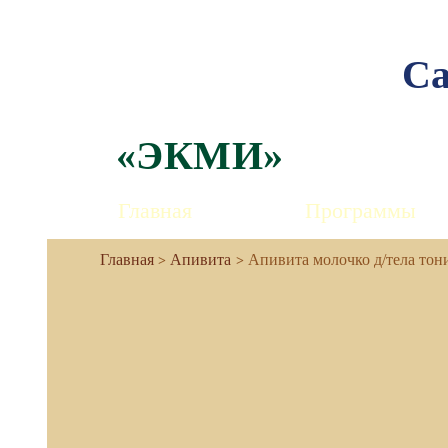
Са
«ЭКМИ»
Главная
Программы
Апивита
Апивита молочко д/тела тон