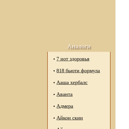
Аналоги
7 нот здоровья
818 бьюти формула
Ааша хербалс
Аванта
Адмера
Айкон скин