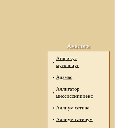
Аналоги
Агарикус
мускариус
Адамас
Аллигатор
миссиссиппиенс
Аллиум сатива
Аллиум сативум