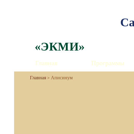
Са
«ЭКМИ»
Главная
Программы
Аписинум