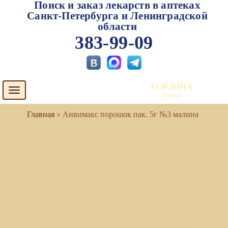
Поиск и заказ лекарств в аптеках
Санкт-Петербурга и Ленинградской
области
383-99-09
КОРЗИНА
Toggle
Пуста
navigation
Анвимакс порошок пак. 5г №3 малина