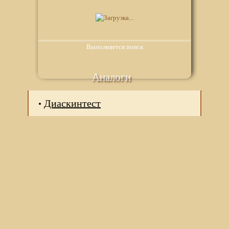
Выполняется поиск
Аналоги
Диаскинтест
Мы используем файлы Сookie для корректной работы
веб-сайта. Подробности - в
Политике в отношении
обработки персональных данных
нашего сайта.
Нажмите на кнопку «Хорошо», если Вы согласны на
использование файлов cookie. Если нет, то отключите
Cookies в настройках браузера.