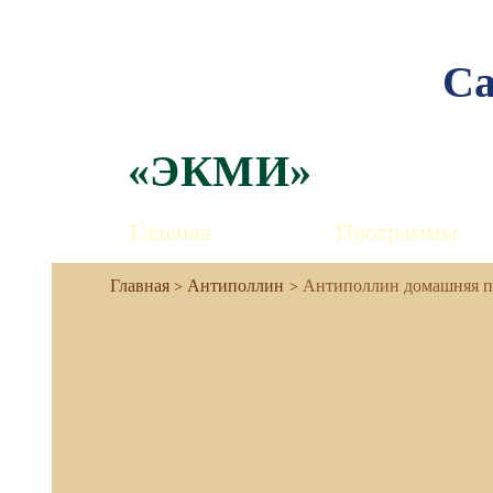
Са
«ЭКМИ»
Главная
Программы
Антиполлин
Антиполлин домашняя п