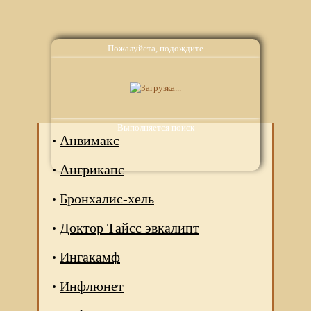
Пожалуйста, подождите
Аналоги
Выполняется поиск
Анвимакс
Ангрикапс
Бронхалис-хель
Доктор Тайсс эвкалипт
Ингакамф
Инфлюнет