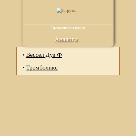
Выполняется поиск
Аналоги
Вессел Дуэ Ф
Тромболикс
Мы используем файлы Сookie для корректной работы
веб-сайта. Подробности - в
Политике в отношении
обработки персональных данных
нашего сайта.
Нажмите на кнопку «Хорошо», если Вы согласны на
использование файлов cookie. Если нет, то отключите
Cookies в настройках браузера.