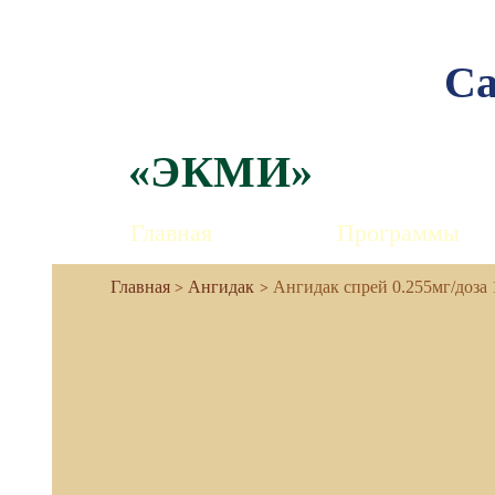
Са
«ЭКМИ»
Главная
Программы
Ангидак
Ангидак спрей 0.255мг/доза 