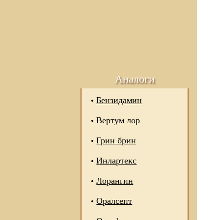
Аналоги
Бензидамин
Вертум лор
Грин брин
Инлартекс
Лорангин
Оралсепт