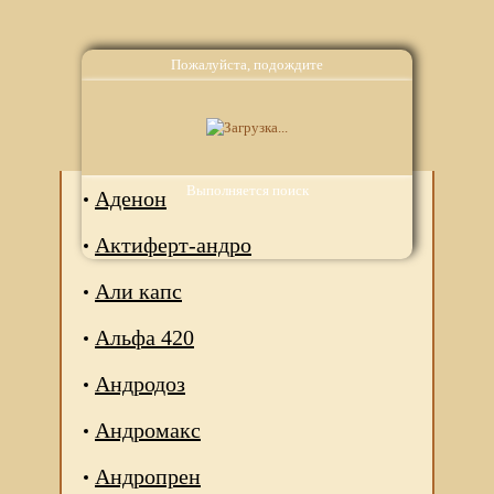
Пожалуйста, подождите
Аналоги
Выполняется поиск
Аденон
Актиферт-андро
Али капс
Альфа 420
Андродоз
Андромакс
Андропрен