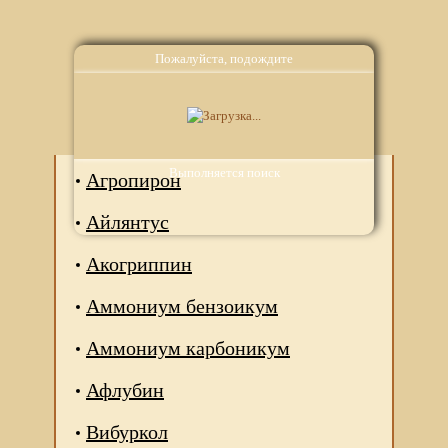
Пожалуйста, подождите
Аналоги
Выполняется поиск
Агропирон
Айлянтус
Акогриппин
Аммониум бензоикум
Аммониум карбоникум
Афлубин
Вибуркол