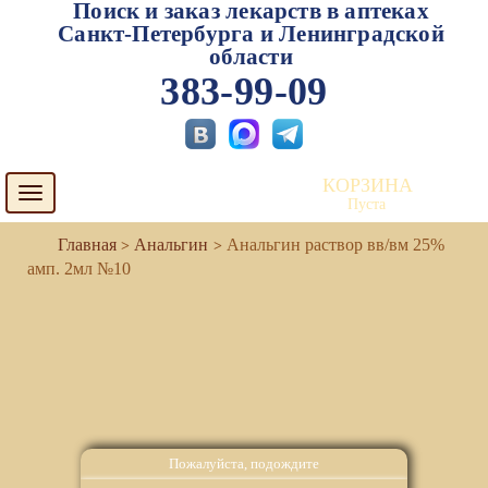
Поиск и заказ лекарств в аптеках
Санкт-Петербурга и Ленинградской
области
383-99-09
КОРЗИНА
Toggle
Пуста
navigation
Анальгин
Анальгин раствор вв/вм 25%
амп. 2мл №10
Пожалуйста, подождите