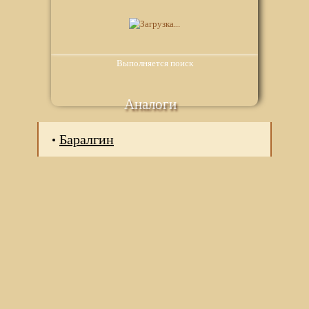
Выполняется поиск
Аналоги
Баралгин
Мы используем файлы Сookie для корректной работы
веб-сайта. Подробности - в
Политике в отношении
обработки персональных данных
нашего сайта.
Нажмите на кнопку «Хорошо», если Вы согласны на
использование файлов cookie. Если нет, то отключите
Cookies в настройках браузера.