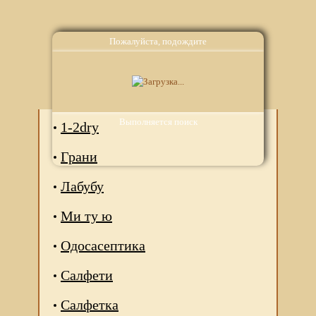
Пожалуйста, подождите
Аналоги
Выполняется поиск
1-2dry
Грани
Лабубу
Ми ту ю
Одосасептика
Салфети
Салфетка