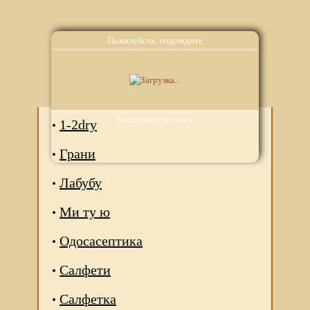
Пожалуйста, подождите
Аналоги
Выполняется поиск
1-2dry
Грани
Лабубу
Ми ту ю
Одосасептика
Салфети
Салфетка