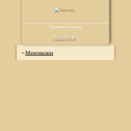
Выполняется поиск
Аналоги
Меновазин
Мы используем файлы Сookie для корректной работы
веб-сайта. Подробности - в
Политике в отношении
обработки персональных данных
нашего сайта.
Нажмите на кнопку «Хорошо», если Вы согласны на
использование файлов cookie. Если нет, то отключите
Cookies в настройках браузера.