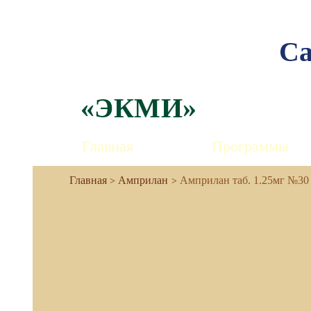
Са
«ЭКМИ»
Главная
Программы
Амприлан
Амприлан таб. 1.25мг №30