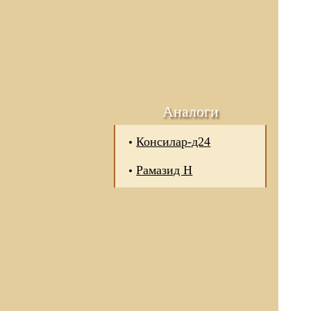
Аналоги
Консилар-д24
Рамазид Н