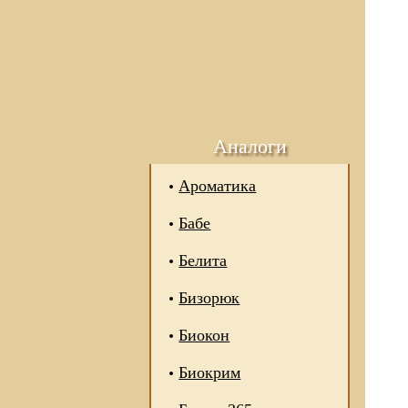
Аналоги
Ароматика
Бабе
Белита
Бизорюк
Биокон
Биокрим