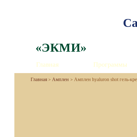
Са
«ЭКМИ»
Главная
Программы
Амплен
Амплен hyaluron shot гель-к