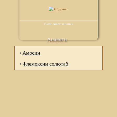
Выполняется поиск
Аналоги
Амосин
Флемоксин солютаб
Мы используем файлы Сookie для корректной работы
веб-сайта. Подробности - в
Политике в отношении
обработки персональных данных
нашего сайта.
Нажмите на кнопку «Хорошо», если Вы согласны на
использование файлов cookie. Если нет, то отключите
Cookies в настройках браузера.