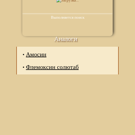
Выполняется поиск
Аналоги
Амосин
Флемоксин солютаб