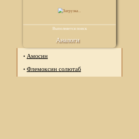
Выполняется поиск
Аналоги
Амосин
Флемоксин солютаб
Мы используем файлы Сookie для корректной работы
веб-сайта. Подробности - в
Политике в отношении
обработки персональных данных
нашего сайта.
Нажмите на кнопку «Хорошо», если Вы согласны на
использование файлов cookie. Если нет, то отключите
Cookies в настройках браузера.