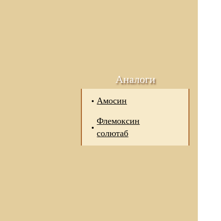
Аналоги
Амосин
Флемоксин
солютаб
 отношении обработки