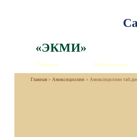
Са
«ЭКМИ»
Главная
Программы
Амоксициллин
Амоксициллин таб.ди