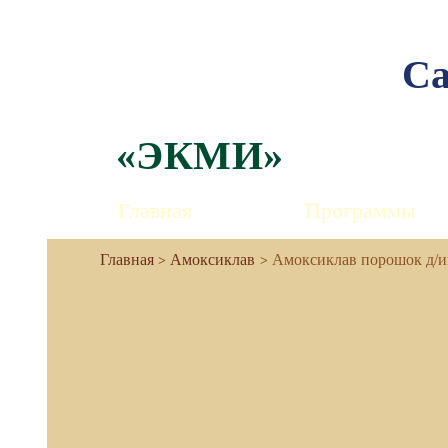
Са
«ЭКМИ»
Главная
Программы
Амоксиклав
Амоксиклав порошок д/и