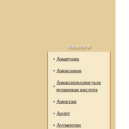
Аналоги
Амавуцин
Амоксиван
Амоксициллин+кла
вулановая кислота
Амоктам
Арлет
Аугментин