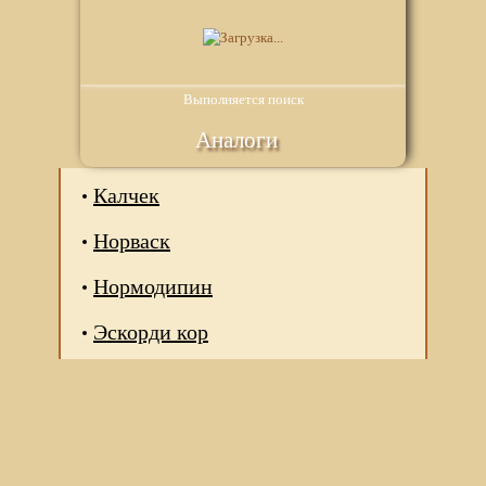
Выполняется поиск
Аналоги
Калчек
Норваск
Нормодипин
Эскорди кор
Мы используем файлы Сookie для корректной работы
веб-сайта. Подробности - в
Политике в отношении
обработки персональных данных
нашего сайта.
Нажмите на кнопку «Хорошо», если Вы согласны на
использование файлов cookie. Если нет, то отключите
Cookies в настройках браузера.